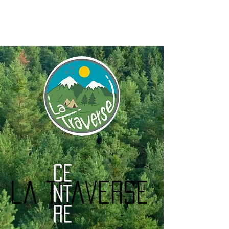
Ce
la Traverse
nt
re